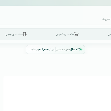
اندروید
صی
هاست ووکامرس
هاست وردپرس
۳+ سال
۱۶٬۰۰۰+
تجربه حرفه‌ای
میزبان
وب‌سایت