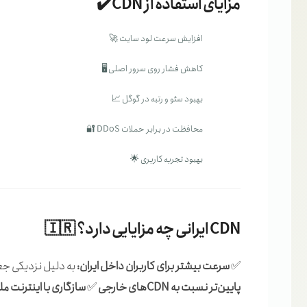
مزایای استفاده از CDN ✔️
افزایش سرعت لود سایت 🚀
کاهش فشار روی سرور اصلی 🖥️
بهبود سئو و رتبه در گوگل 📈
محافظت در برابر حملات DDoS 🔐
بهبود تجربه کاربری 🌟
CDN ایرانی چه مزایایی دارد؟ 🇮🇷
✅
سرعت بیشتر برای کاربران داخل ایران:
به دلیل نزدیکی جغ
پایین‌تر نسبت به CDNهای خارجی
✅
سازگاری با اینترنت 